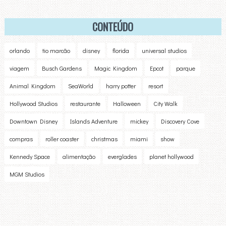
CONTEÚDO
orlando
tio marcão
disney
florida
universal studios
viagem
Busch Gardens
Magic Kingdom
Epcot
parque
Animal Kingdom
SeaWorld
harry potter
resort
Hollywood Studios
restaurante
Halloween
City Walk
Downtown Disney
Islands Adventure
mickey
Discovery Cove
compras
roller coaster
christmas
miami
show
Kennedy Space
alimentação
everglades
planet hollywood
MGM Studios