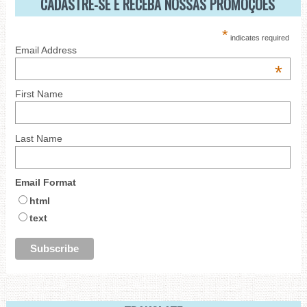
CADASTRE-SE E RECEBA NOSSAS PROMOÇÕES
*
indicates required
Email Address
*
First Name
Last Name
Email Format
html
text