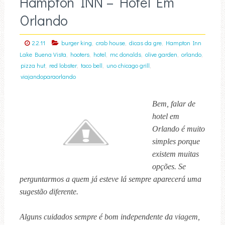
Hampton INN – Hotel Em
Orlando
,
,
,
2.2.11
burger king
crab house
dicas da gre
Hampton Inn
,
,
,
,
,
,
Lake Buena Vista
hooters
hotel
mc donalds
olive garden
orlando
,
,
,
,
pizza hut
red lobster
taco bell
uno chicago grill
viajandoparaorlando
Bem, falar de
hotel em
Orlando é muito
simples porque
existem muitas
opções. Se
perguntarmos a quem já esteve lá sempre aparecerá uma
sugestão diferente.
Alguns cuidados sempre é bom independente da viagem,