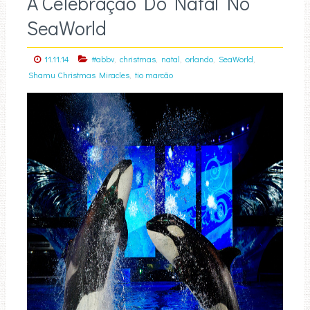
A Celebração Do Natal No
SeaWorld
,
,
,
,
,
11.11.14
#abbv
christmas
natal
orlando
SeaWorld
,
Shamu Christmas Miracles
tio marcão