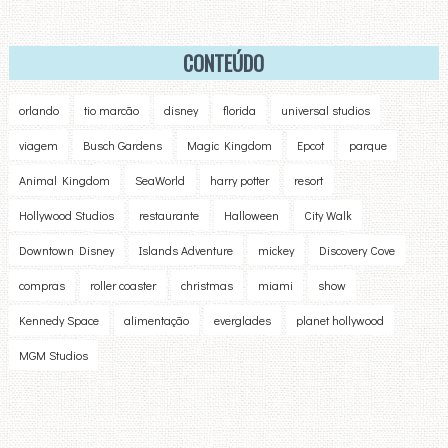
CONTEÚDO
orlando
tio marcão
disney
florida
universal studios
viagem
Busch Gardens
Magic Kingdom
Epcot
parque
Animal Kingdom
SeaWorld
harry potter
resort
Hollywood Studios
restaurante
Halloween
City Walk
Downtown Disney
Islands Adventure
mickey
Discovery Cove
compras
roller coaster
christmas
miami
show
Kennedy Space
alimentação
everglades
planet hollywood
MGM Studios