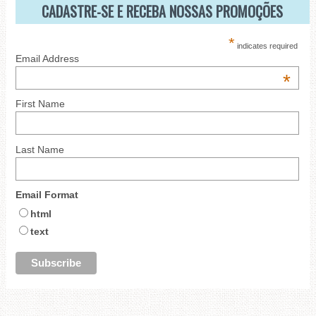
CADASTRE-SE E RECEBA NOSSAS PROMOÇÕES
*
indicates required
Email Address
*
First Name
Last Name
Email Format
html
text