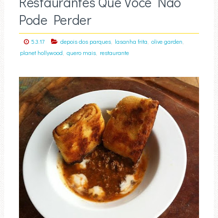
Restaurantes Que Você Não
Pode Perder
,
,
,
5.3.17
depois dos parques
lasanha frita
olive garden
,
,
planet hollywood
quero mais
restaurante