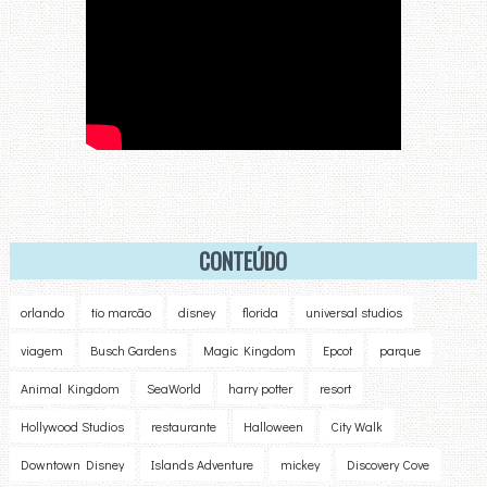
CONTEÚDO
orlando
tio marcão
disney
florida
universal studios
viagem
Busch Gardens
Magic Kingdom
Epcot
parque
Animal Kingdom
SeaWorld
harry potter
resort
Hollywood Studios
restaurante
Halloween
City Walk
Downtown Disney
Islands Adventure
mickey
Discovery Cove