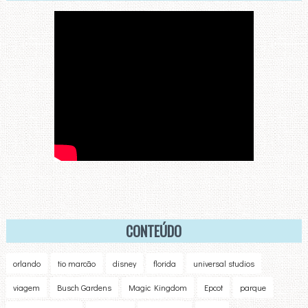
CONTEÚDO
orlando
tio marcão
disney
florida
universal studios
viagem
Busch Gardens
Magic Kingdom
Epcot
parque