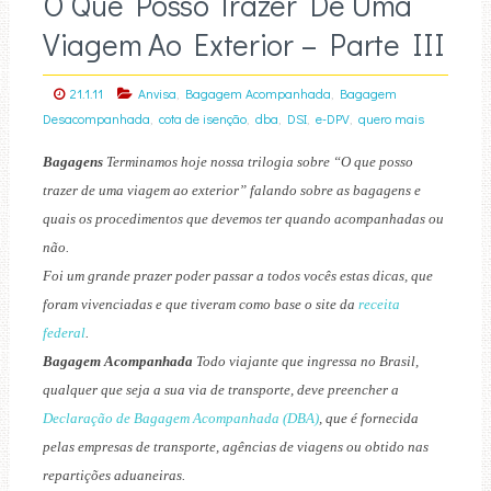
O Que Posso Trazer De Uma
Viagem Ao Exterior – Parte III
,
,
21.1.11
Anvisa
Bagagem Acompanhada
Bagagem
,
,
,
,
,
Desacompanhada
cota de isenção
dba
DSI
e-DPV
quero mais
Bagagens
Terminamos hoje nossa trilogia sobre “O que posso
trazer de uma viagem ao exterior” falando sobre as bagagens e
quais os procedimentos que devemos ter quando acompanhadas ou
não.
Foi um grande prazer poder passar a todos vocês estas dicas, que
foram vivenciadas e que tiveram como base o site da
receita
federal
.
Bagagem Acompanhada
Todo viajante que ingressa no Brasil,
qualquer que seja a sua via de transporte, deve preencher a
Declaração de Bagagem Acompanhada (DBA)
, que é fornecida
pelas empresas de transporte, agências de viagens ou obtido nas
repartições aduaneiras.