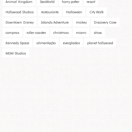
Animal Kingdom
SeaWorld
harry potter
resort
Hollywood Studios
restaurante
Halloween
City Walk
Downtown Disney
Islands Adventure
mickey
Discovery Cove
compras
roller coaster
christmas
miami
show
Kennedy Space
alimentação
everglades
planet hollywood
MGM Studios