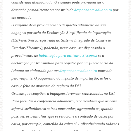
considerada abandonada. O viajante pode providenciar o
despacho pessoalmente ou por meio de
despachante aduaneiro
por
ele nomeado.
O viajante deve providenciar o despacho aduaneiro da sua
bagagem por meio da Declaração Simplificada de Importação
(DSI) eletrônica, registrada no Sistema Integrado de Comércio
Exterior (Siscomex), podendo, nesse caso, ser dispensado o
procedimento de
habilitação para utilizar o Siscomex
se a
declaração for transmitida para registro por um funcionário da
Aduana ou elaborada por um
despachante aduaneiro
nomeado
pelo viajante. O pagamento do imposto de importação, se for o
caso, é feito no momento do registro da DSI.
Os bens que compõem a bagagem devem ser relacionados na DSI.
Para facilitar a conferência aduaneira, recomenda-se que os bens
sejam distribuídos em caixas numeradas, agrupando-se, quando
possível, os bens afins, que se relacione o conteúdo de caixa por
caixa, por exemplo, conteúdo da caixa nº 1 (discriminando todos os