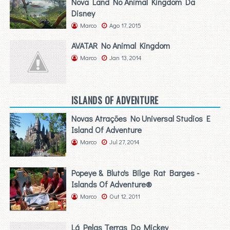
Nova Land No Animal Kingdom Da
Disney
Marco
Ago 17, 2015
AVATAR No Animal Kingdom
Marco
Jan 13, 2014
ISLANDS OF ADVENTURE
Novas Atrações No Universal Studios E
Island Of Adventure
Marco
Jul 27, 2014
Popeye & Bluto's Bilge Rat Barges -
Islands Of Adventure®
Marco
Out 12, 2011
Lá Pelas Terras Do Mickey