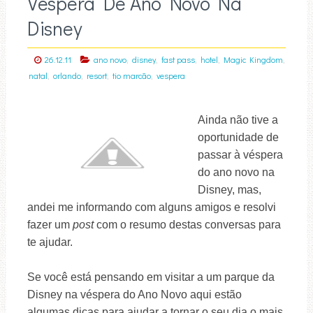
Véspera De Ano Novo Na
Disney
,
,
,
,
,
26.12.11
ano novo
disney
fast pass
hotel
Magic Kingdom
,
,
,
,
natal
orlando
resort
tio marcão
vespera
Ainda
não tive a
oportunidade de
passar à véspera
do ano novo na
Disney, mas,
andei me informando com alguns amigos e resolvi
fazer um
post
com o resumo destas conversas para
te ajudar.
Se você está pensando em visitar a um parque da
Disney na véspera do Ano Novo aqui estão
algumas dicas para ajudar a tornar o seu dia o mais