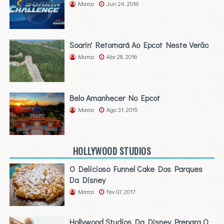
Marco
Jun 24, 2016
Soarin' Retornará Ao Epcot Neste Verão
Marco
Abr 28, 2016
Belo Amanhecer No Epcot
Marco
Ago 31, 2015
HOLLYWOOD STUDIOS
O Delícioso Funnel Cake Dos Parques
Da Disney
Marco
Fev 07, 2017
Hollywood Studios Da Disney Prepara O