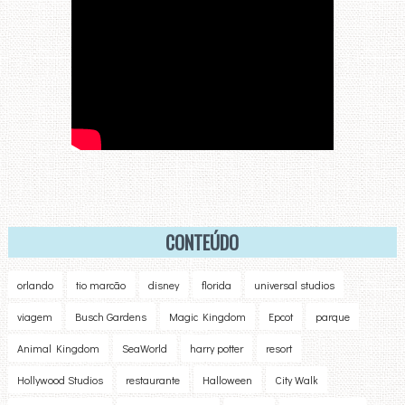
CONTEÚDO
orlando
tio marcão
disney
florida
universal studios
viagem
Busch Gardens
Magic Kingdom
Epcot
parque
Animal Kingdom
SeaWorld
harry potter
resort
Hollywood Studios
restaurante
Halloween
City Walk