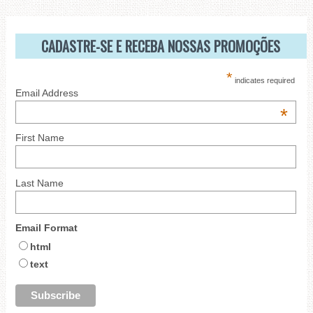
CADASTRE-SE E RECEBA NOSSAS PROMOÇÕES
*
indicates required
Email Address
*
First Name
Last Name
Email Format
html
text