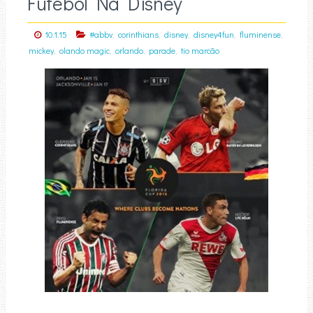
Futebol Na Disney
,
,
,
,
,
10.1.15
#abbv
corinthians
disney
disney4fun
fluminense
,
,
,
,
mickey
olando magic
orlando
parade
tio marcão