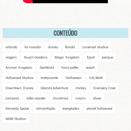
CONTEÚDO
orlando
tio marcão
disney
florida
universal studios
viagem
Busch Gardens
Magic Kingdom
Epcot
parque
Animal Kingdom
SeaWorld
harry potter
resort
Hollywood Studios
restaurante
Halloween
City Walk
Downtown Disney
Islands Adventure
mickey
Discovery Cove
compras
roller coaster
christmas
miami
show
Kennedy Space
alimentação
everglades
planet hollywood
MGM Studios