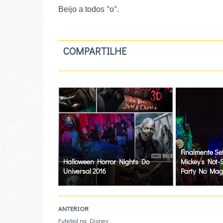
Beijo a todos °o°.
COMPARTILHE
Finalmente S
Halloween Horror Nights Do
Mickey’s Not-
Universal 2016
Party No Mag
ANTERIOR
Futebol na Disney