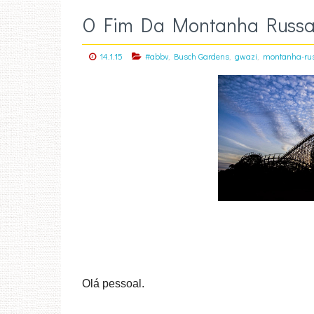
O Fim Da Montanha Russa
,
,
,
14.1.15
#abbv
Busch Gardens
gwazi
montanha-ru
Olá pessoal.