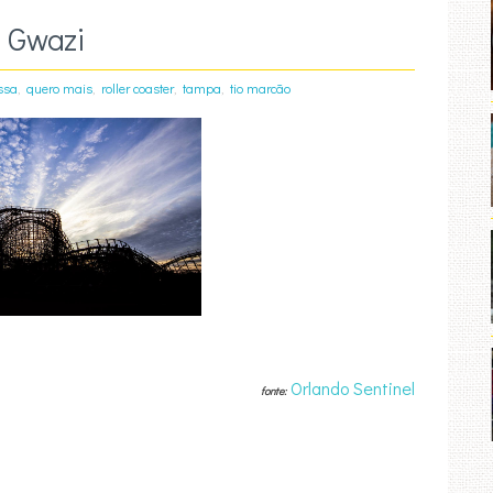
 Gwazi
,
,
,
,
ssa
quero mais
roller coaster
tampa
tio marcão
Orlando Sentinel
fonte: