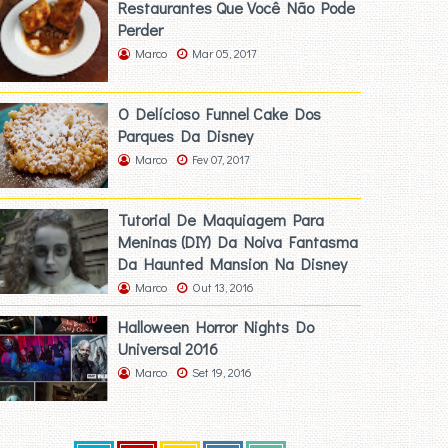
Restaurantes Que Você Não Pode
Perder
Marco
Mar 05, 2017
O Delícioso Funnel Cake Dos
Parques Da Disney
Marco
Fev 07, 2017
Tutorial De Maquiagem Para
Meninas (DIY) Da Noiva Fantasma
Da Haunted Mansion Na Disney
Marco
Out 13, 2016
Halloween Horror Nights Do
Universal 2016
Marco
Set 19, 2016