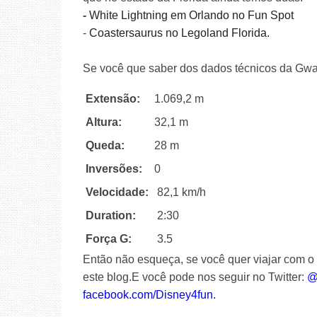
-
White Lightning
em
Orlando
no
Fun Spot
-
Coastersaurus
no Legoland
Florida.
Se você que saber dos dados técnicos da Gwaz
Extensão:
1.069,2 m
Altura:
32,1 m
Queda:
28 m
Inversões:
0
Velocidade:
82,1 km/h
Duration:
2:30
Força G:
3.5
Então não esqueça, se você quer viajar com o
este blog.
E você pode nos seguir no Twitter:
@
facebook.com/Disney4fun.