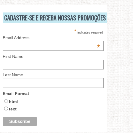
CADASTRE-SE E RECEBA NOSSAS PROMOÇÕES
*
indicates required
Email Address
*
First Name
Last Name
Email Format
html
text