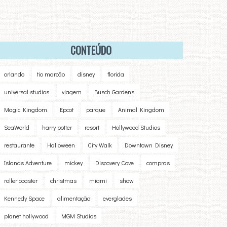
CONTEÚDO
orlando
tio marcão
disney
florida
universal studios
viagem
Busch Gardens
Magic Kingdom
Epcot
parque
Animal Kingdom
SeaWorld
harry potter
resort
Hollywood Studios
restaurante
Halloween
City Walk
Downtown Disney
Islands Adventure
mickey
Discovery Cove
compras
roller coaster
christmas
miami
show
Kennedy Space
alimentação
everglades
planet hollywood
MGM Studios