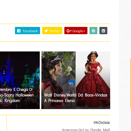
Facebook
Twitter
Google+
etembro E Chega O
So-Scary Halloween
Walt Disney World Dá Boas-Vindas
ic Kingdom
A Princesa Elena
PRÓXIMA
American Girl no Florida Mall