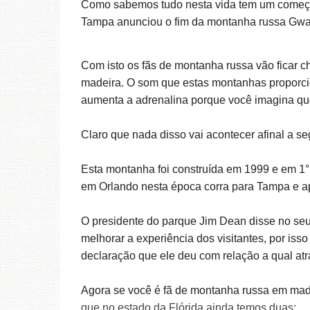
Como sabemos tudo nesta vida tem um começo
Tampa anunciou o fim da montanha russa Gwa
Com isto os fãs de montanha russa vão ficar c
madeira. O som que estas montanhas proporci
aumenta a adrenalina porque você imagina que 
Claro que nada disso vai acontecer afinal a s
Esta montanha foi construída em 1999 e em 1
°
em Orlando nesta época corra para Tampa e apr
O presidente
do parque
Jim
Dean
disse no se
melhorar a experiência dos
visitantes, por isso
declaração que ele deu com relação a qual atra
Agora se você é fã de montanha russa em mad
que no estado da Flórida ainda temos duas: