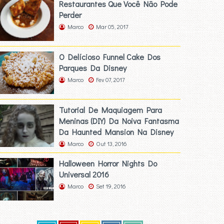
Restaurantes Que Você Não Pode
Perder
Marco
Mar 05, 2017
O Delícioso Funnel Cake Dos
Parques Da Disney
Marco
Fev 07, 2017
Tutorial De Maquiagem Para
Meninas (DIY) Da Noiva Fantasma
Da Haunted Mansion Na Disney
Marco
Out 13, 2016
Halloween Horror Nights Do
Universal 2016
Marco
Set 19, 2016