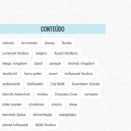
CONTEÚDO
orlando
tio marcão
disney
florida
universal studios
viagem
Busch Gardens
Magic Kingdom
Epcot
parque
Animal Kingdom
SeaWorld
harry potter
resort
Hollywood Studios
restaurante
Halloween
City Walk
Downtown Disney
Islands Adventure
mickey
Discovery Cove
compras
roller coaster
christmas
miami
show
Kennedy Space
alimentação
everglades
planet hollywood
MGM Studios