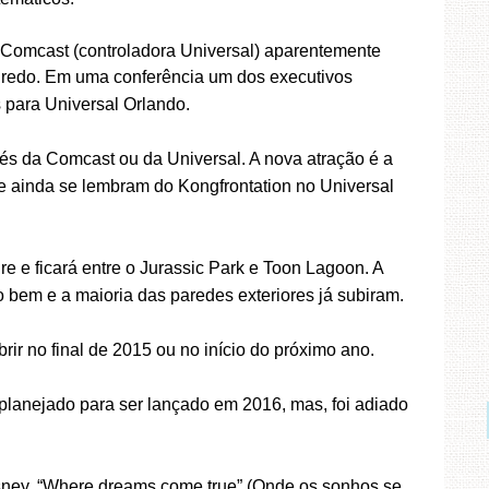
a Comcast (controladora Universal) aparentemente
gredo.
Em uma conferência um dos executivos
para Universal Orlando.
vés da Comcast ou da Universal.
A nova atração é a
e ainda se lembram do Kongfrontation no Universal
re e ficará entre o Jurassic Park e Toon Lagoon.
A
o bem e a maioria das paredes exteriores já subiram.
ir no final de 2015 ou no início do próximo ano.
planejado para ser lançado em 2016, mas, foi adiado
isney, “Where dreams come true” (Onde os sonhos se