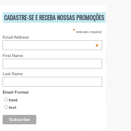
CADASTRE-SE E RECEBA NOSSAS PROMOÇÕES
*
indicates required
Email Address
*
First Name
Last Name
Email Format
html
text