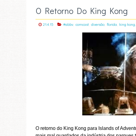
O Retorno Do King Kong
,
,
,
,
21.4.15
#abbv
comcast
diversão
florida
king kong
O retorno do King Kong para Islands of Adven
mais mal guardados da indústria dos parques 