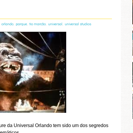
,
,
,
,
,
orlando
parque
tio marcão
universal
universal studios
ture da Universal Orlando tem sido um dos segredos
temáticos.