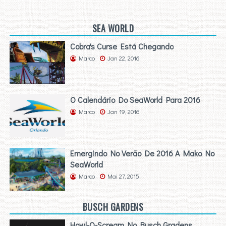
SEA WORLD
Cobra's Curse Está Chegando
Marco
Jan 22, 2016
O Calendário Do SeaWorld Para 2016
Marco
Jan 19, 2016
Emergindo No Verão De 2016 A Mako No
SeaWorld
Marco
Mai 27, 2015
BUSCH GARDENS
Howl-O-Scream No Busch Gradens