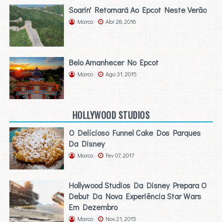
Soarin' Retornará Ao Epcot Neste Verão
Marco
Abr 28, 2016
Belo Amanhecer No Epcot
Marco
Ago 31, 2015
HOLLYWOOD STUDIOS
O Delícioso Funnel Cake Dos Parques
Da Disney
Marco
Fev 07, 2017
Hollywood Studios Da Disney Prepara O
Debut Da Nova Experiência Star Wars
Em Dezembro
Marco
Nov 21, 2015