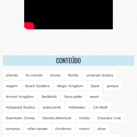
CONTEÚDO
orlando
tio marcão
disney
florida
universal studios
viagem
Busch Gardens
Magic Kingdom
Epcot
parque
Animal Kingdom
SeaWorld
harry potter
resort
Hollywood Studios
restaurante
Halloween
City Walk
Downtown Disney
Islands Adventure
mickey
Discovery Cove
compras
roller coaster
christmas
miami
show