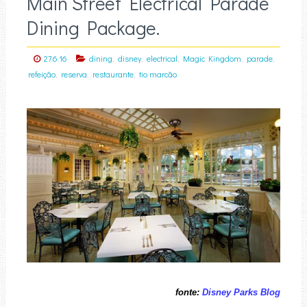
Main Street Electrical Parade
Dining Package.
,
,
,
,
,
27.6.16
dining
disney
electrical
Magic Kingdom
parade
,
,
,
refeição
reserva
restaurante
tio marcão
fonte:
Disney Parks Blog